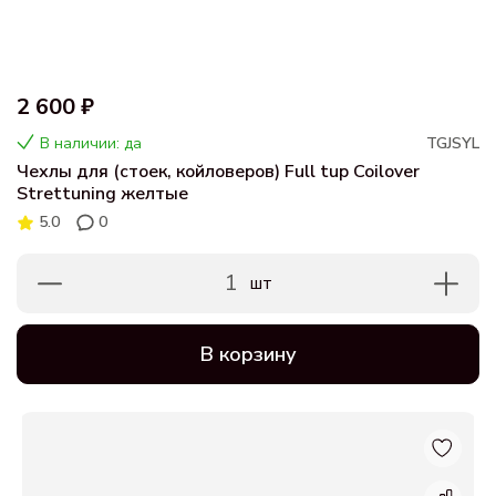
2 600 ₽
В наличии: да
TGJSYL
Чехлы для (стоек, койловеров) Full tup Coilover
Strettuning желтые
5.0
0
1
шт
В корзину