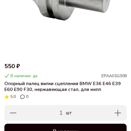
550 ₽
В наличии: да
EPAA01G308
Опорный палец вилки сцепления BMW E36 E46 E39
E60 E90 F30, нержавеющая стал, для мкпп
5.0
0
1
шт