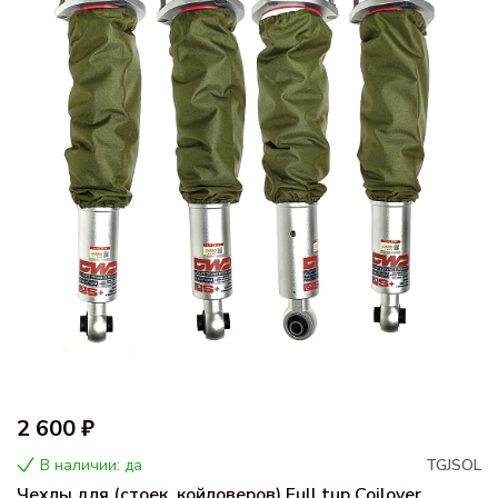
2 600 ₽
В наличии: да
TGJSOL
Чехлы для (стоек, койловеров) Full tup Coilover