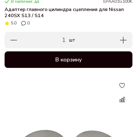
В наличии: да
EPAA01G100K
Адаптер главного цилиндра сцепления для Nissan
240SX S13 / S14
5.0
0
1
шт
В корзину