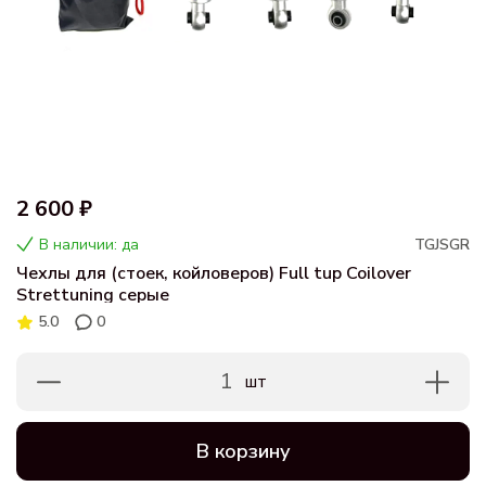
2 600 ₽
В наличии: да
TGJSGR
Чехлы для (стоек, койловеров) Full tup Coilover
Strettuning серые
5.0
0
1
шт
В корзину