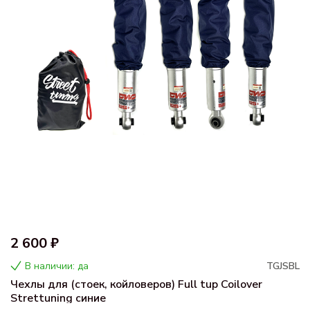
2 600 ₽
В наличии: да
TGJSBL
Чехлы для (стоек, койловеров) Full tup Coilover
Strettuning синие