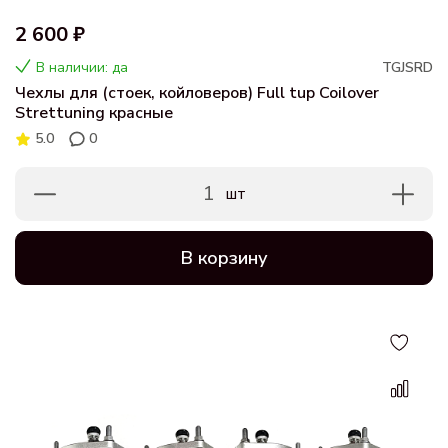
2 600 ₽
В наличии: да
TGJSRD
Чехлы для (стоек, койловеров) Full tup Coilover
Strettuning красные
5.0
0
1
шт
В корзину