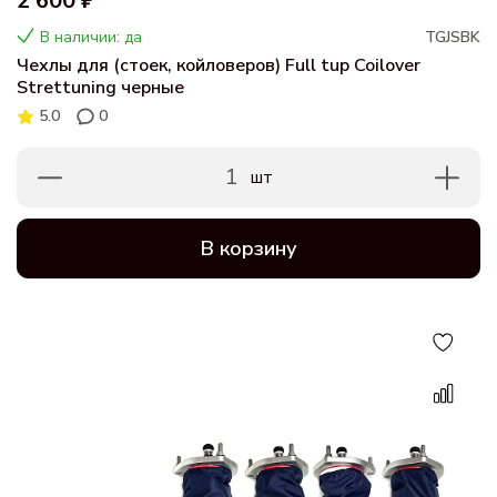
2 600 ₽
В наличии: да
TGJSBK
Чехлы для (стоек, койловеров) Full tup Coilover
Strettuning черные
5.0
0
1
шт
В корзину