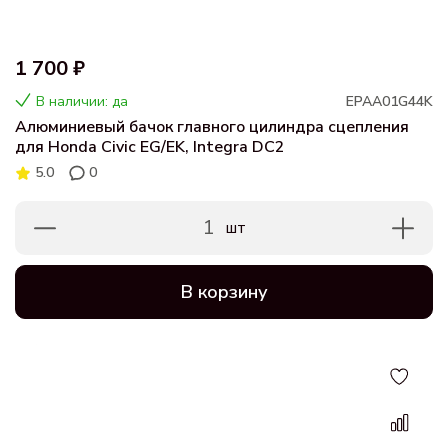
1 700 ₽
В наличии: да
EPAA01G44K
Алюминиевый бачок главного цилиндра сцепления
для Honda Civic EG/EK, Integra DC2
5.0
0
1
шт
В корзину